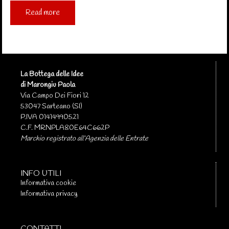
Read more
La Bottega delle Idee
di Marongiu Paola
Via Campo Dei Fiori 12
53047 Sarteano (SI)
P.IVA 01414990521
C.F. MRNPLA80E64C662P
Marchio registrato all’Agenzia delle Entrate
INFO UTILI
Informativa cookie
Informativa privacy
CONTATTI