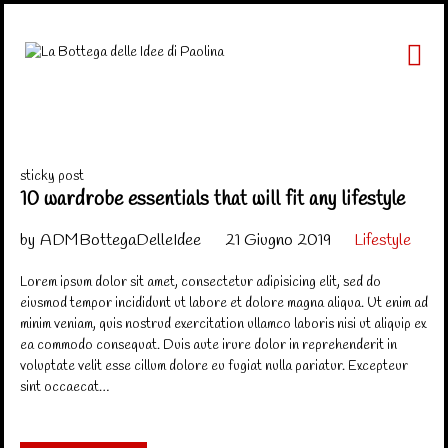
HOME
CHI SONO
sticky post
PRODOTTI
10 wardrobe essentials that will fit any lifestyle
CONTATTAMI
by
ADMBottegaDelleIdee
21 Giugno 2019
Lifestyle
Lorem ipsum dolor sit amet, consectetur adipisicing elit, sed do
eiusmod tempor incididunt ut labore et dolore magna aliqua. Ut enim ad
minim veniam, quis nostrud exercitation ullamco laboris nisi ut aliquip ex
ea commodo consequat. Duis aute irure dolor in reprehenderit in
voluptate velit esse cillum dolore eu fugiat nulla pariatur. Excepteur
sint occaecat…