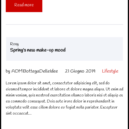
Read more
Roxy
Spring's new make-up mood
by
ADMBottegaDelleIdee
21 Giugno 2019
Lifestyle
Lorem ipsum dolor sit amet, consectetur adipisicing elit, sed do
eiusmod tempor incididunt ut labore et dolore magna aliqua. Ut enim ad
minim veniam, quis nostrud exercitation ullamco laboris nisi ut aliquip ex
ea commodo consequat. Duis aute irure dolor in reprehenderit in
voluptate velit esse cillum dolore eu fugiat nulla pariatur. Excepteur
sint occaecat…