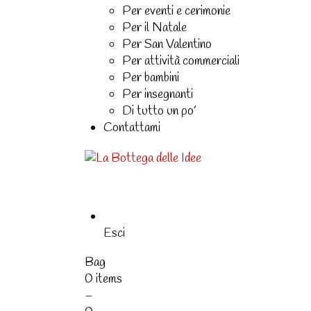
Per eventi e cerimonie
Per il Natale
Per San Valentino
Per attività commerciali
Per bambini
Per insegnanti
Di tutto un po’
Contattami
Esci
Bag
0 items
–