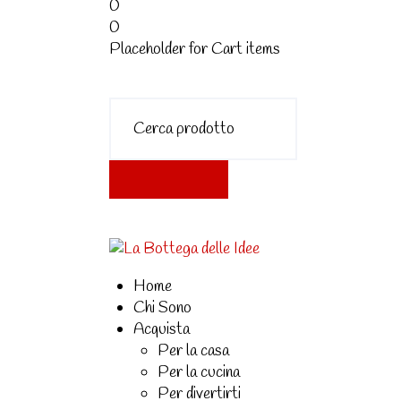
0
0
Placeholder for Cart items
Home
Chi Sono
Acquista
Per la casa
Per la cucina
Per divertirti