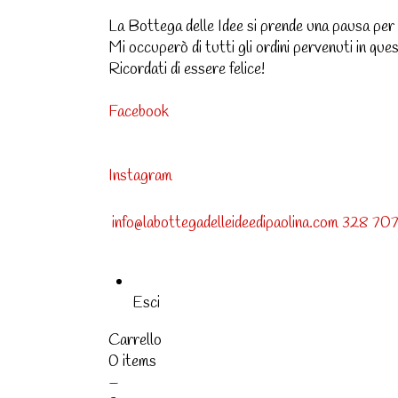
La Bottega delle Idee si prende una pausa per l
Mi occuperò di tutti gli ordini pervenuti in qu
Ricordati di essere felice!
Facebook
Instagram
info@labottegadelleideedipaolina.com
328 707
Esci
Carrello
0 items
–